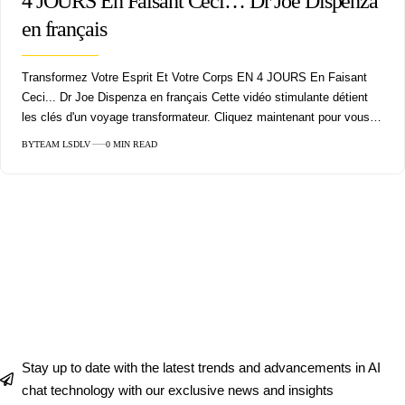
4 JOURS En Faisant Ceci… Dr Joe Dispenza
en français
Transformez Votre Esprit Et Votre Corps EN 4 JOURS En Faisant
Ceci... Dr Joe Dispenza en français Cette vidéo stimulante détient
les clés d'un voyage transformateur. Cliquez maintenant pour vous…
BY
TEAM LSDLV
0 MIN READ
Get Insider Tips and Tricks in Our
Newsletter!
Join our community of subscribers who are gaining a competitive edge through
the latest trends, innovative strategies, and insider information!
[mc4wp_form]
Stay up to date with the latest trends and advancements in AI
chat technology with our exclusive news and insights